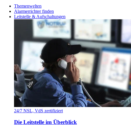
Themenwelten
Alarmerrichter finden
Leitstelle & Aufschaltungen
24/7 NSL, VdS zertifiziert
Die Leitstelle im Überblick