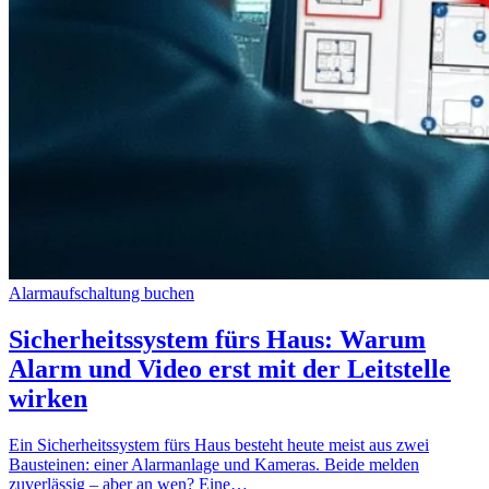
Alarmaufschaltung buchen
Sicherheitssystem fürs Haus: Warum
Alarm und Video erst mit der Leitstelle
wirken
Ein Sicherheitssystem fürs Haus besteht heute meist aus zwei
Bausteinen: einer Alarmanlage und Kameras. Beide melden
zuverlässig – aber an wen? Eine…