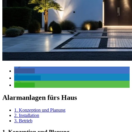
teilen
mitteilen
teilen
Alarmanlagen fürs Haus
1. Konzeption und Planung
2. Installation
3. Betrieb
1. Konzeption und Planung