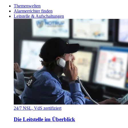
Themenwelten
Alarmerrichter finden
Leitstelle & Aufschaltungen
24/7 NSL, VdS zertifiziert
Die Leitstelle im Überblick