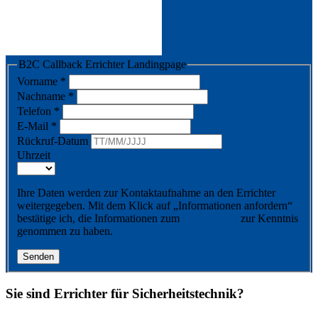
B2C Callback Errichter Landingpage
Vorname
*
Nachname
*
Telefon
*
E-Mail
*
Rückruf-Datum
Uhrzeit
Ihre Daten werden zur Kontaktaufnahme an den Errichter
weitergegeben. Mit dem Klick auf „Informationen anfordern“
bestätige ich, die Informationen zum
Datenschutz
zur Kenntnis
genommen zu haben.
Senden
Sie sind Errichter für Sicherheitstechnik?