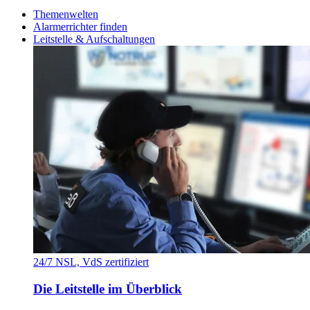
Themenwelten
Alarmerrichter finden
Leitstelle & Aufschaltungen
24/7 NSL, VdS zertifiziert
Die Leitstelle im Überblick