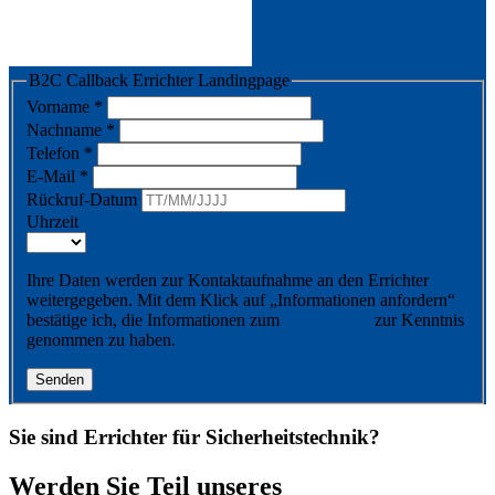
B2C Callback Errichter Landingpage
Vorname
*
Nachname
*
Telefon
*
E-Mail
*
Rückruf-Datum
Uhrzeit
Ihre Daten werden zur Kontaktaufnahme an den Errichter
weitergegeben. Mit dem Klick auf „Informationen anfordern“
bestätige ich, die Informationen zum
Datenschutz
zur Kenntnis
genommen zu haben.
Senden
Sie sind Errichter für Sicherheitstechnik?
Werden Sie Teil unseres