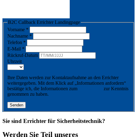
B2C Callback Errichter Landingpage
Vorname
*
Nachname
*
Telefon
*
E-Mail
*
Rückruf-Datum
Uhrzeit
Ihre Daten werden zur Kontaktaufnahme an den Errichter
weitergegeben. Mit dem Klick auf „Informationen anfordern“
bestätige ich, die Informationen zum
Datenschutz
zur Kenntnis
genommen zu haben.
Senden
Sie sind Errichter für Sicherheitstechnik?
Werden Sie Teil unseres