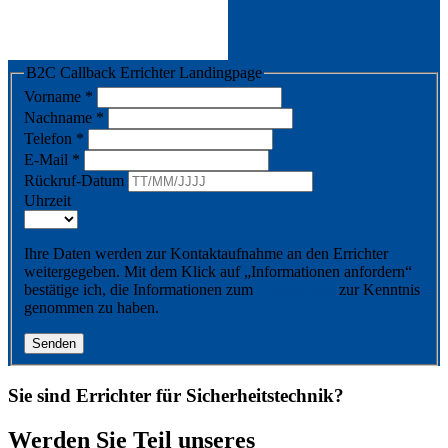
B2C Callback Errichter Landingpage
Vorname
*
Nachname
*
Telefon
*
E-Mail
*
Rückruf-Datum
Uhrzeit
Ihre Daten werden zur Kontaktaufnahme an den Errichter
weitergegeben. Mit dem Klick auf „Informationen anfordern“
bestätige ich, die Informationen zum
Datenschutz
zur Kenntnis
genommen zu haben.
Senden
Sie sind Errichter für Sicherheitstechnik?
Werden Sie Teil unseres