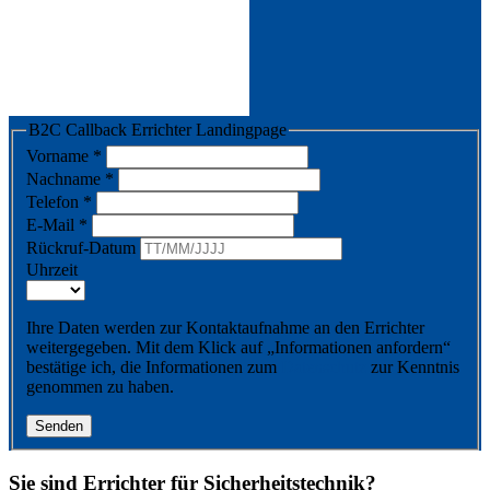
B2C Callback Errichter Landingpage
Vorname
*
Nachname
*
Telefon
*
E-Mail
*
Rückruf-Datum
Uhrzeit
Ihre Daten werden zur Kontaktaufnahme an den Errichter
weitergegeben. Mit dem Klick auf „Informationen anfordern“
bestätige ich, die Informationen zum
Datenschutz
zur Kenntnis
genommen zu haben.
Senden
Sie sind Errichter für Sicherheitstechnik?