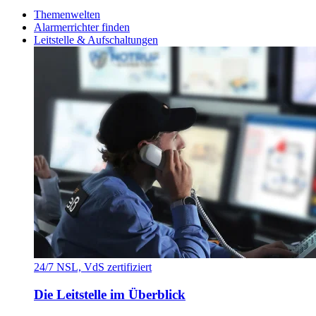
Themenwelten
Alarmerrichter finden
Leitstelle & Aufschaltungen
24/7 NSL, VdS zertifiziert
Die Leitstelle im Überblick