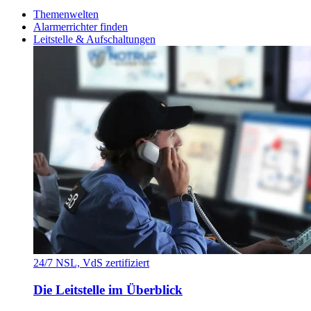
Themenwelten
Alarmerrichter finden
Leitstelle & Aufschaltungen
24/7 NSL, VdS zertifiziert
Die Leitstelle im Überblick