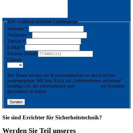
B2C Callback Errichter Landingpage
Vorname
*
Nachname
*
Telefon
*
E-Mail
*
Rückruf-Datum
Uhrzeit
Ihre Daten werden zur Kontaktaufnahme an den Errichter
weitergegeben. Mit dem Klick auf „Informationen anfordern“
bestätige ich, die Informationen zum
Datenschutz
zur Kenntnis
genommen zu haben.
Senden
Sie sind Errichter für Sicherheitstechnik?
Werden Sie Teil unseres