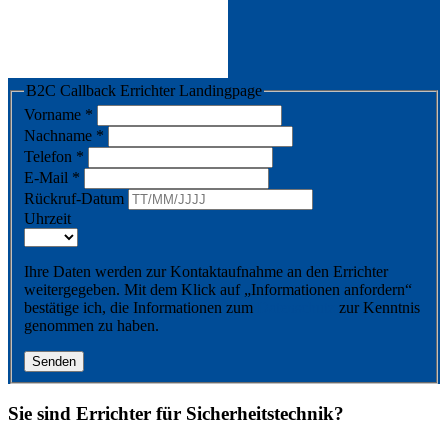
B2C Callback Errichter Landingpage
Vorname
*
Nachname
*
Telefon
*
E-Mail
*
Rückruf-Datum
Uhrzeit
Ihre Daten werden zur Kontaktaufnahme an den Errichter
weitergegeben. Mit dem Klick auf „Informationen anfordern“
bestätige ich, die Informationen zum
Datenschutz
zur Kenntnis
genommen zu haben.
Senden
Sie sind Errichter für Sicherheitstechnik?