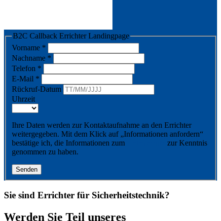
B2C Callback Errichter Landingpage
Vorname
*
Nachname
*
Telefon
*
E-Mail
*
Rückruf-Datum
Uhrzeit
Ihre Daten werden zur Kontaktaufnahme an den Errichter
weitergegeben. Mit dem Klick auf „Informationen anfordern“
bestätige ich, die Informationen zum
Datenschutz
zur Kenntnis
genommen zu haben.
Senden
Sie sind Errichter für Sicherheitstechnik?
Werden Sie Teil unseres