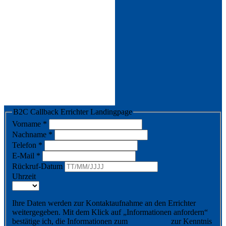
B2C Callback Errichter Landingpage
Vorname
*
Nachname
*
Telefon
*
E-Mail
*
Rückruf-Datum
Uhrzeit
Ihre Daten werden zur Kontaktaufnahme an den Errichter
weitergegeben. Mit dem Klick auf „Informationen anfordern“
bestätige ich, die Informationen zum
Datenschutz
zur Kenntnis