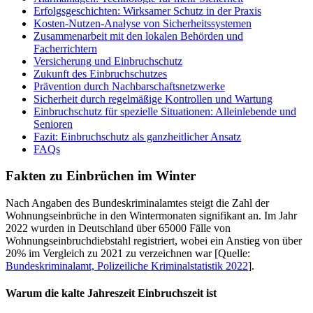
Erfolgsgeschichten: Wirksamer Schutz in der Praxis
Kosten-Nutzen-Analyse von Sicherheitssystemen
Zusammenarbeit mit den lokalen Behörden und
Facherrichtern
Versicherung und Einbruchschutz
Zukunft des Einbruchschutzes
Prävention durch Nachbarschaftsnetzwerke
Sicherheit durch regelmäßige Kontrollen und Wartung
Einbruchschutz für spezielle Situationen: Alleinlebende und
Senioren
Fazit: Einbruchschutz als ganzheitlicher Ansatz
FAQs
Fakten zu Einbrüchen im Winter
Nach Angaben des Bundeskriminalamtes steigt die Zahl der
Wohnungseinbrüche in den Wintermonaten signifikant an. Im Jahr
2022 wurden in Deutschland über 65000 Fälle von
Wohnungseinbruchdiebstahl registriert, wobei ein Anstieg von über
20% im Vergleich zu 2021 zu verzeichnen war [Quelle:
Bundeskriminalamt, Polizeiliche Kriminalstatistik 2022
].
Warum die kalte Jahreszeit Einbruchszeit ist