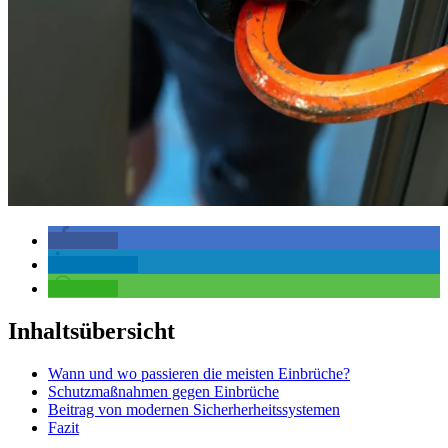
teilen
mitteilen
teilen
Inhaltsübersicht
Wann und wo passieren die meisten Einbrüche?
Schutzmaßnahmen gegen Einbrüche
Beitrag von modernen Sicherherheitssystemen
Fazit